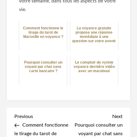
votre semaine, dans tous les aspects de votre
vie.
Comment fonctionne le
La voyance gratuite
tirage du tarot de
propose une réponse
Marseille en voyance ?
immédiate à une
question sur votre avenir
Pourquoi consulter un
Le comptoir de vynnie
voyant par chat sans
voyance dernière vidéo
carte bancaire ?
avec un marabout
Navigation
Previous
Next
Previous
Next
Post
Post
Comment fonctionne
Pourquoi consulter un
de
le tirage du tarot de
voyant par chat sans