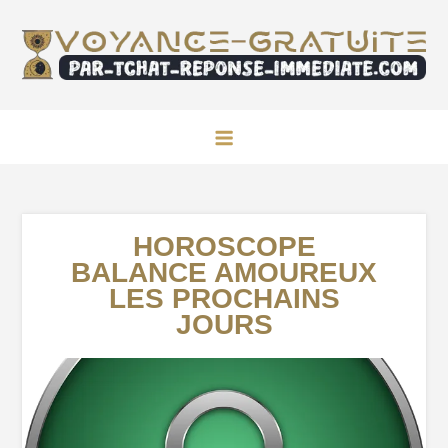
Skip
to
content
Voyance
Voyance internet sérieuse
HOROSCOPE
BALANCE AMOUREUX
LES PROCHAINS
JOURS